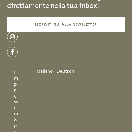
direttamente nella tua inbox!
ISCRIVITI QUI ALLA NEWSLETTER
instagram
facebook
Italiano
Deutsch
I
m
p
r
e
ss
u
m
&
p
r