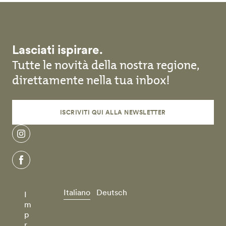
Lasciati ispirare.
Tutte le novità della nostra regione,
direttamente nella tua inbox!
ISCRIVITI QUI ALLA NEWSLETTER
instagram
facebook
Italiano
Deutsch
I
m
p
r