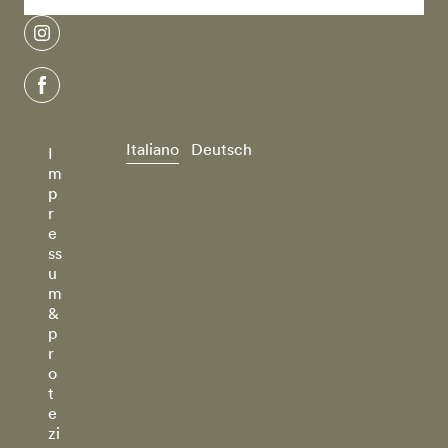
instagram
facebook
Italiano
Deutsch
I
m
p
r
e
ss
u
m
&
p
r
o
t
e
zi