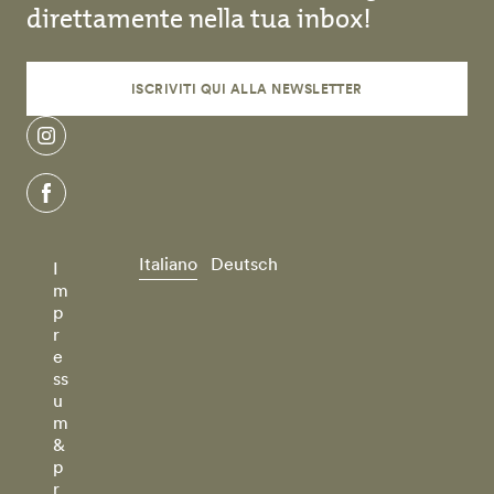
direttamente nella tua inbox!
ISCRIVITI QUI ALLA NEWSLETTER
instagram
facebook
Italiano
Deutsch
I
m
p
r
e
ss
u
m
&
p
r