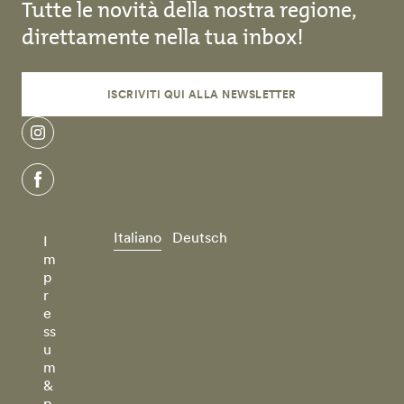
Tutte le novità della nostra regione,
direttamente nella tua inbox!
ISCRIVITI QUI ALLA NEWSLETTER
instagram
facebook
Italiano
Deutsch
I
m
p
r
e
ss
u
m
&
p