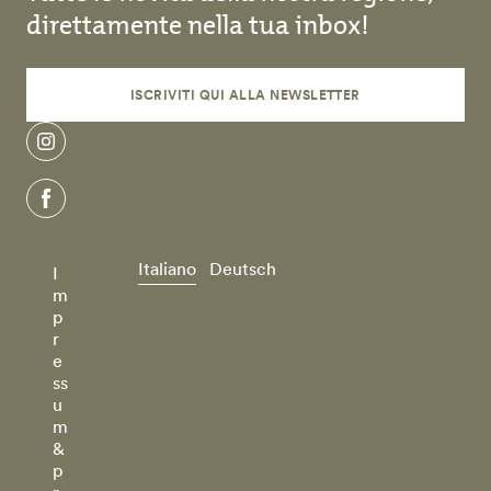
direttamente nella tua inbox!
ISCRIVITI QUI ALLA NEWSLETTER
instagram
facebook
Italiano
Deutsch
I
m
p
r
e
ss
u
m
&
p