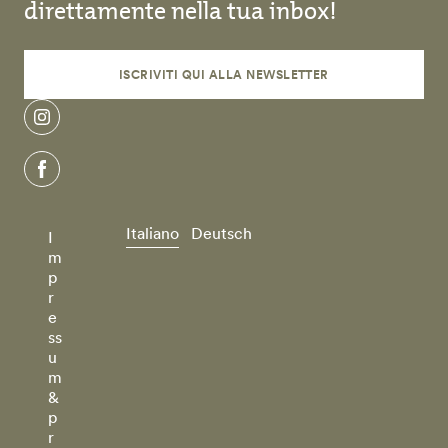
direttamente nella tua inbox!
ISCRIVITI QUI ALLA NEWSLETTER
instagram
facebook
Italiano
Deutsch
I
m
p
r
e
ss
u
m
&
p
r