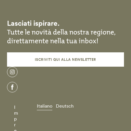
Lasciati ispirare.
Tutte le novità della nostra regione,
direttamente nella tua inbox!
ISCRIVITI QUI ALLA NEWSLETTER
instagram
facebook
Italiano
Deutsch
I
m
p
r
e