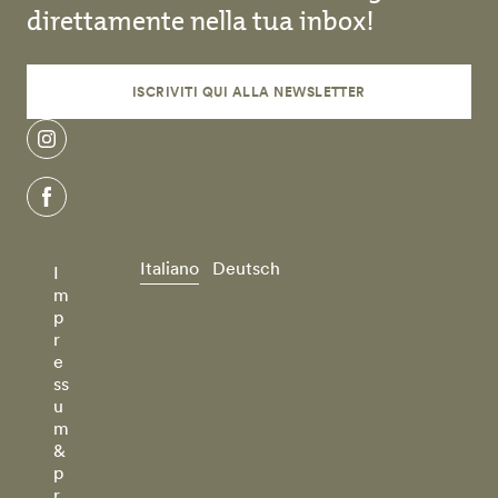
direttamente nella tua inbox!
ISCRIVITI QUI ALLA NEWSLETTER
instagram
facebook
Italiano
Deutsch
I
m
p
r
e
ss
u
m
&
p
r