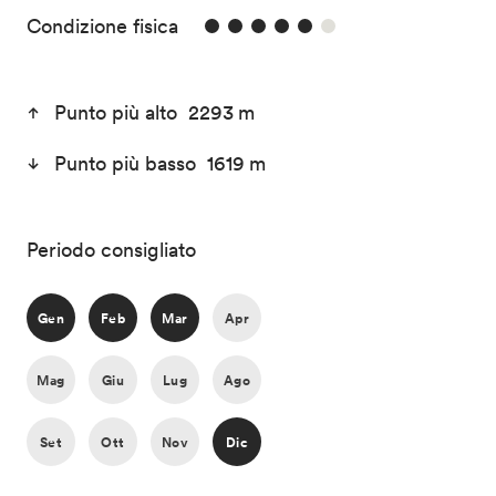
5/6
Condizione fisica
Punto più alto 2293 m
Punto più basso 1619 m
Periodo consigliato
Gen
Feb
Mar
Apr
Mag
Giu
Lug
Ago
Set
Ott
Nov
Dic