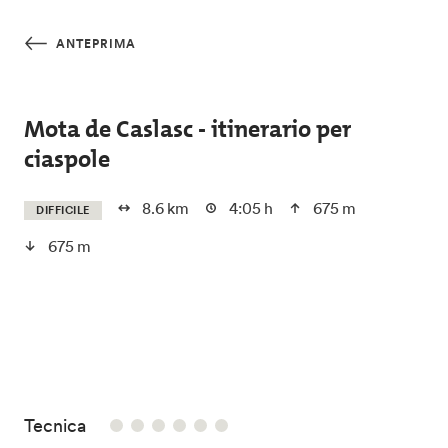
Salta al contenuto principale
ANTEPRIMA
Mota de Caslasc - itinerario per
ciaspole
8.6 km
4:05 h
675 m
DIFFICILE
675 m
/6
Tecnica