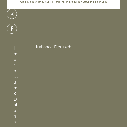
MELDEN SIE SICH HIER FÜR DEN NEWSLETTER AN
instagram
facebook
Italiano
Deutsch
I
m
p
r
e
ss
u
m
&
D
at
e
n
s