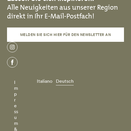
Alle Neuigkeiten aus unserer Region
direkt in Ihr E-Mail-Postfach!
MELDEN SIE SICH HIER FÜR DEN NEWSLETTER AN
instagram
facebook
Italiano
Deutsch
I
m
p
r
e
ss
u
m
&